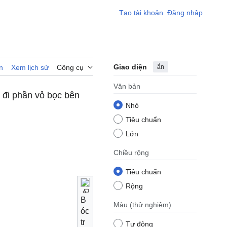
Tạo tài khoản
Đăng nhập
Giao diện
ẩn
n
Xem lịch sử
Công cụ
Văn bản
 đi phần vỏ bọc bên
Nhỏ
Tiêu chuẩn
Lớn
Chiều rộng
Tiêu chuẩn
Rộng
B
Màu
(thử nghiệm)
óc
tr
Tự động