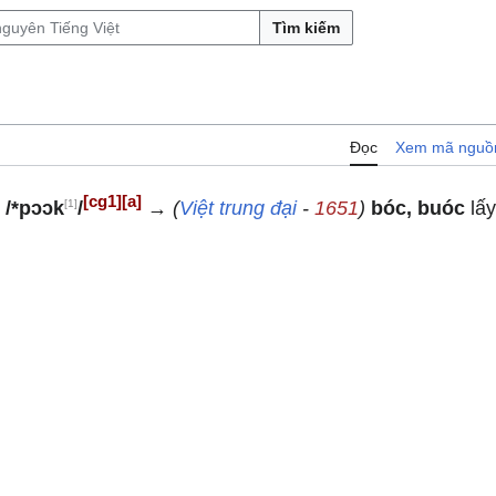
Tìm kiếm
Đọc
Xem mã nguồ
[cg1]
[a]
[1]
)
/*pɔɔk
/
→
(
Việt trung đại
-
1651
)
bóc, buóc
lấy