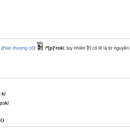
bác
剝
i
(
Hán thượng cổ
)
/*[p]ˤrok/
, tuy nhiên 剝 có lẽ là từ nguyê
ːk/
/pɔk/
ảo