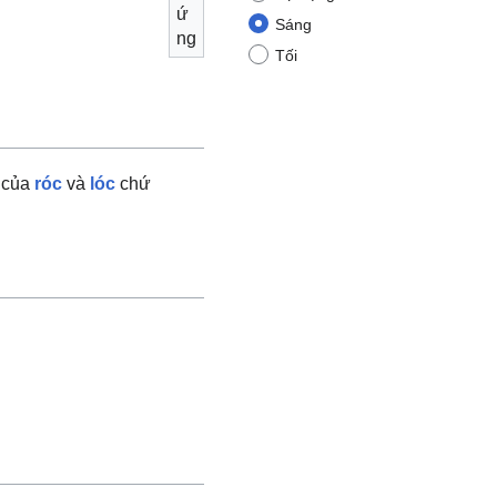
ứ
Sáng
ng
Tối
n của
róc
và
lóc
chứ