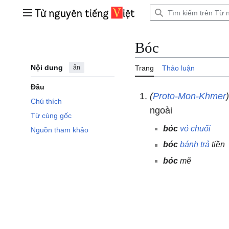
Bước
tới
Trình đơn chính
nội
dung
Bóc
Nội dung
ẩn
Trang
Thảo luận
Đầu
(
Proto-Mon-Khmer
Chú thích
ngoài
Từ cùng gốc
bóc
vỏ
chuối
Nguồn tham khảo
bóc
bánh
trả
tiền
bóc
mẽ