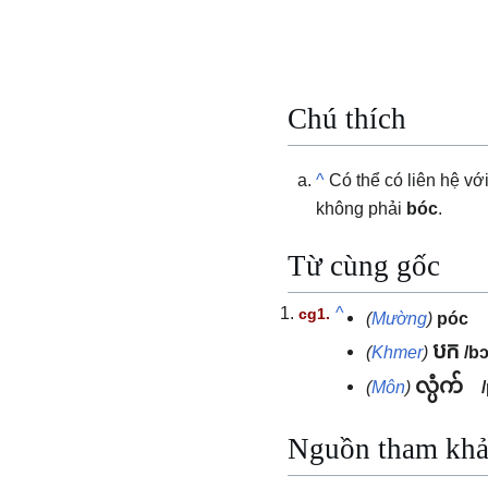
Chú thích
^
Có thể có liên hệ vớ
không phải
bóc
.
Từ cùng gốc
^
(
Mường
)
póc
បក
(
Khmer
)
/bɔ
လ္ပံက်
(
Môn
)
Nguồn tham kh