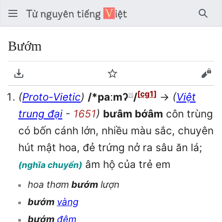
Tìm 
Bướm
Tải về PDF
Theo dõi
Xem
[cg1]
(
Proto-Vietic
)
/*paːmʔ
/
→
(
Việt
[1]
trung đại
-
1651
)
bưâm bớâm
côn trùng
có bốn cánh lớn, nhiều màu sắc, chuyên
hút mật hoa, đẻ trứng nở ra sâu ăn lá;
âm hộ của trẻ em
(nghĩa chuyển)
hoa thơm
bướm
lượn
bướm
vàng
bướm
đêm