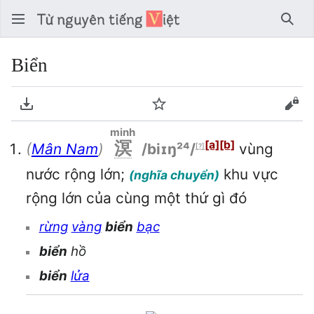
Tìm 
Biển
Tải về PDF
Theo dõi
Xem
minh
溟
[a]
[b]
(
Mân Nam
)
/biɪŋ²⁴/
vùng
[?]
nước rộng lớn;
khu vực
(nghĩa chuyển)
rộng lớn của cùng một thứ gì đó
rừng
vàng
biển
bạc
biển
hồ
biển
lửa