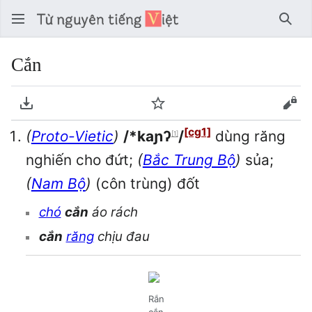
Tìm 
Cắn
Tải về PDF
Theo dõi
Xem
[cg1]
(
Proto-Vietic
)
/*kaɲʔ
/
dùng răng
[1]
nghiến cho đứt;
(
Bắc Trung Bộ
)
sủa;
(
Nam Bộ
)
(côn trùng) đốt
chó
cắn
áo rách
cắn
răng
chịu đau
Rắn
cắn