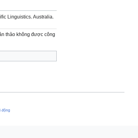
fic Linguistics. Australia.
ản thảo không được công
i động