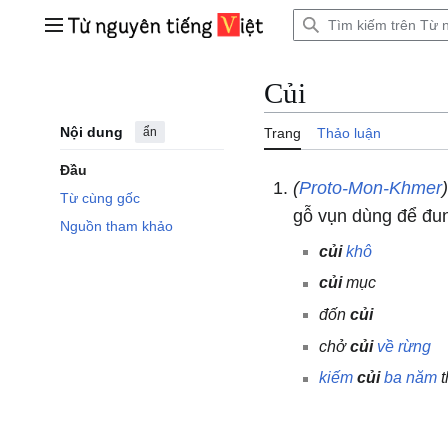
Bước
tới
Trình đơn chính
nội
dung
Củi
Nội dung
ẩn
Trang
Thảo luận
Đầu
(
Proto-Mon-Khmer
Từ cùng gốc
gỗ vụn dùng để đun
Nguồn tham khảo
củi
khô
củi
mục
đốn
củi
chở
củi
về
rừng
kiếm
củi
ba
năm
t