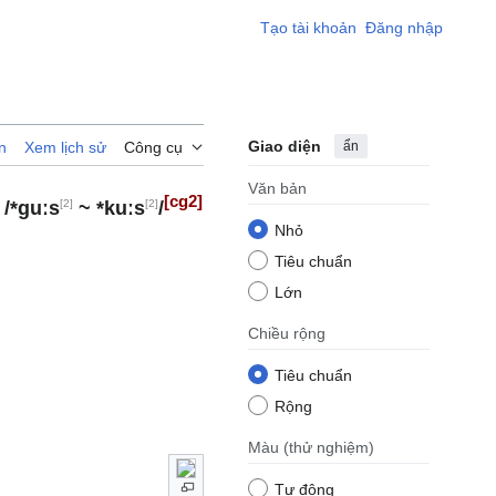
Tạo tài khoản
Đăng nhập
Giao diện
ẩn
n
Xem lịch sử
Công cụ
Văn bản
[cg2]
[2]
[2]
/*guːs
~ *kuːs
/
Nhỏ
Tiêu chuẩn
Lớn
Chiều rộng
Tiêu chuẩn
Rộng
Màu
(thử nghiệm)
Tự động