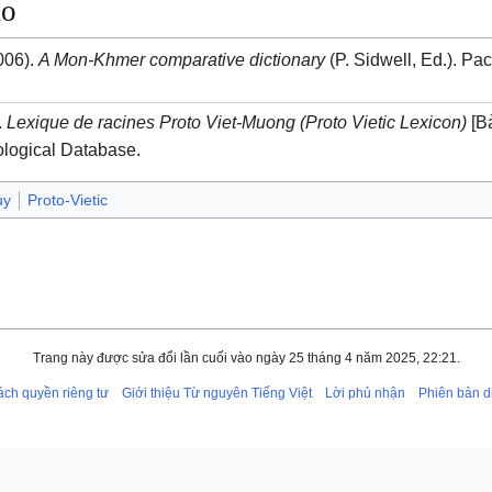
ảo
2006).
A Mon-Khmer comparative dictionary
(P. Sidwell, Ed.). Paci
.
Lexique de racines Proto Viet-Muong (Proto Vietic Lexicon)
[B
logical Database.
ủy
Proto-Vietic
Trang này được sửa đổi lần cuối vào ngày 25 tháng 4 năm 2025, 22:21.
ách quyền riêng tư
Giới thiệu Từ nguyên Tiếng Việt
Lời phủ nhận
Phiên bản d