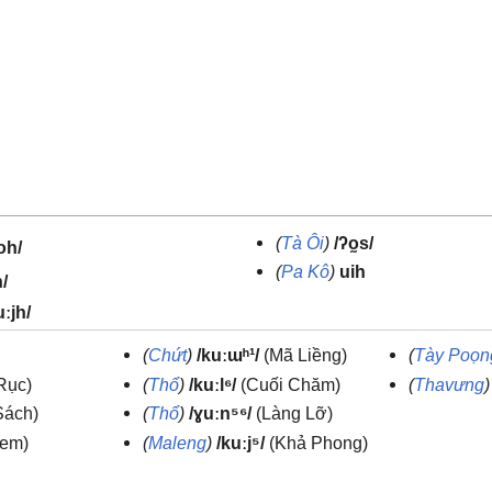
(
Tà Ôi
)
/ʔo̰s/
oh/
(
Pa Kô
)
uih
h/
ːjh/
(
Chứt
)
/kuːɯʰ¹/
(Mã Liềng)
(
Tày Poọn
Rục)
(
Thổ
)
/kuːl⁶/
(Cuối Chăm)
(
Thavưng
)
Sách)
(
Thổ
)
/ɣuːn⁵⁶/
(Làng Lỡ)
rem)
(
Maleng
)
/kuːj⁵/
(Khả Phong)