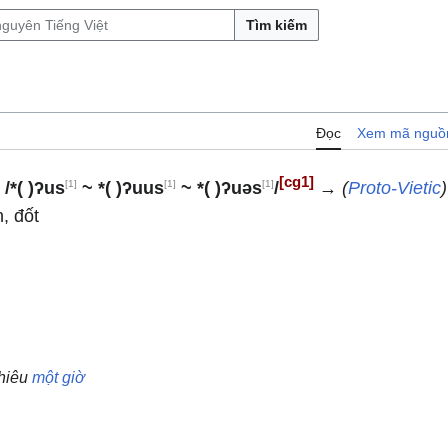
Tìm kiếm
Đọc
Xem mã nguồ
[cg1]
[1]
[1]
[1]
)
/*( )ʔus
~ *( )ʔuus
~ *( )ʔuəs
/
→
(
Proto-Vietic
)
, đốt
hiêu
một
giờ