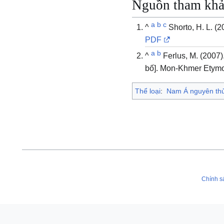
Nguồn tham kh
a
b
c
^
Shorto, H. L. (
PDF
a
b
^
Ferlus, M. (2007)
bố]. Mon-Khmer Etymo
Thể loại
:
Nam Á nguyên th
Chính s