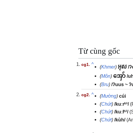
Từ cùng gốc
^
អុស
(
Khmer
)
/ʔ
အှော်
(
Môn
)
/u
(
Bru
)
/ʔuus ~ ʔu
^
(
Mường
)
cúi
(
Chứt
)
/kuːrʰ¹/
(
(
Chứt
)
/kuːlʰ¹/
(
(
Chứt
)
/kùh/
(A