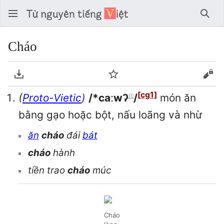
Tìm 
Cháo
Tải về PDF
Theo dõi
Xem
[cg1]
(
Proto-Vietic
)
/*caːwʔ
/
món ăn
[1]
bằng gạo hoặc bột, nấu loãng và nhừ
ăn
cháo
đái
bát
cháo
hành
tiền trao
cháo
múc
Cháo