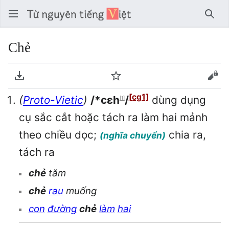
Tìm 
Chẻ
Tải về PDF
Theo dõi
Xem
[cg1]
(
Proto-Vietic
)
/*cɛh
/
dùng dụng
[1]
cụ sắc cắt hoặc tách ra làm hai mảnh
theo chiều dọc;
chia ra,
(nghĩa chuyển)
tách ra
chẻ
tăm
chẻ
rau
muống
con
đường
chẻ
làm
hai