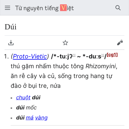
Tìm 
Dúi
Tải về PDF
Theo dõi
Xem
[cg1]
(
Proto-Vietic
)
/*-tuːjʔ
~ *-duːs
/
[1]
[1]
thú gặm nhấm thuộc tông
Rhizomyini
,
ăn rễ cây và củ, sống trong hang tự
đào ở bụi tre, nứa
chuột
dúi
dúi
mốc
dúi
má
vàng