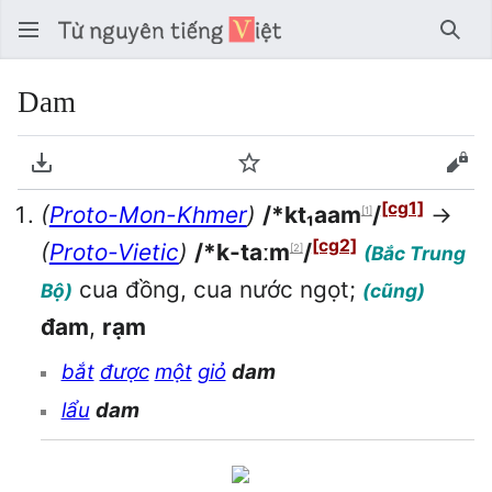
Tìm 
Dam
Tải về PDF
Theo dõi
Xem
[cg1]
(
Proto-Mon-Khmer
)
/*kt₁aam
/
→
[1]
[cg2]
(
Proto-Vietic
)
/*k-taːm
/
(Bắc Trung
[2]
cua đồng, cua nước ngọt;
Bộ)
(cũng)
đam
,
rạm
bắt
được
một
giỏ
dam
lẩu
dam