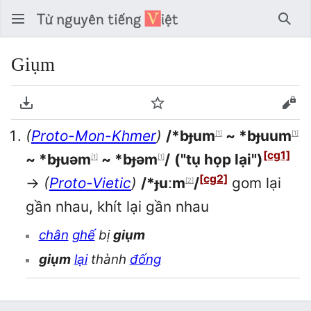
Tìm 
Giụm
Tải về PDF
Theo dõi
Xem
(
Proto-Mon-Khmer
)
/*bɟum
~ *bɟuum
[1]
[1]
[cg1]
~ *bɟuəm
~ *bɟəm
/
("tụ họp lại")
[1]
[1]
[cg2]
→
(
Proto-Vietic
)
/*ɟuːm
/
gom lại
[2]
gần nhau, khít lại gần nhau
chân
ghế
bị
giụm
giụm
lại
thành
đống