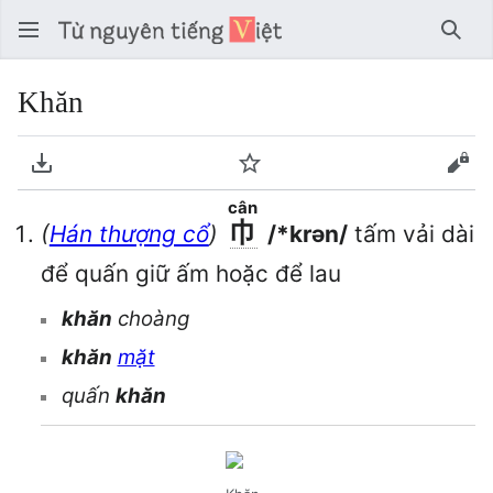
Tìm 
Khăn
Tải về PDF
Theo dõi
Xem
cân
巾
(
Hán thượng cổ
)
/*krən/
tấm vải dài
để quấn giữ ấm hoặc để lau
khăn
choàng
khăn
mặt
quấn
khăn