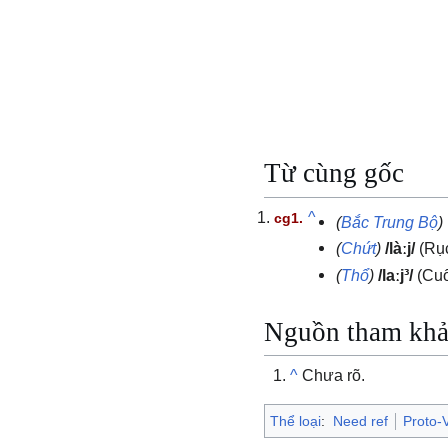
Từ cùng gốc
^
(
Bắc Trung Bộ
)
(
Chứt
)
/làːj/
(Rụ
(
Thổ
)
/laːj³/
(Cuố
Nguồn tham kh
^
Chưa rõ.
Thể loại
:
Need ref
Proto-V