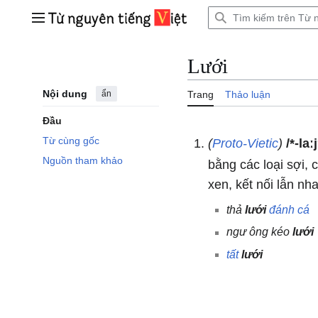
Bước
tới
Trình đơn chính
nội
dung
Lưới
Nội dung
ẩn
Trang
Thảo luận
Đầu
Từ cùng gốc
(
Proto-Vietic
)
/*-laː
Nguồn tham khảo
bằng các loại sợi,
xen, kết nối lẫn nh
thả
lưới
đánh
cá
ngư ông kéo
lưới
tất
lưới