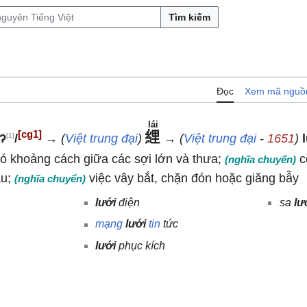
Tìm kiếm
Đọc
Xem mã nguồ
lái
[cg1]
䋥
[1]
jʔ
/
→
(
Việt trung đại
)
→
(
Việt trung đại
-
1651
)
 có khoảng cách giữa các sợi lớn và thưa;
c
(nghĩa chuyển)
au;
việc vây bắt, chặn đón hoặc giăng bẫy
(nghĩa chuyển)
lưới
điện
sa
lư
mạng
lưới
tin
tức
lưới
phục kích