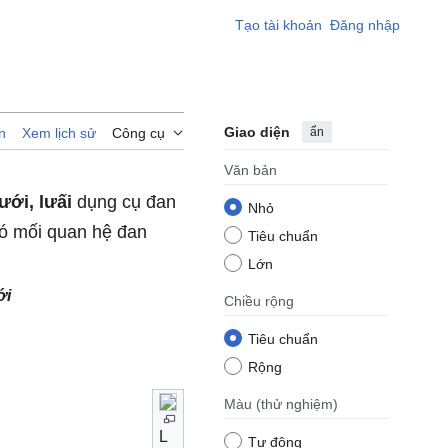
Tạo tài khoản
Đăng nhập
Giao diện
ẩn
n
Xem lịch sử
Công cụ
Văn bản
lưới, lưấi
dụng cụ đan
Nhỏ
ó mối quan hệ đan
Tiêu chuẩn
Lớn
ới
Chiều rộng
Tiêu chuẩn
Rộng
Màu
(thử nghiệm)
L
Tự động