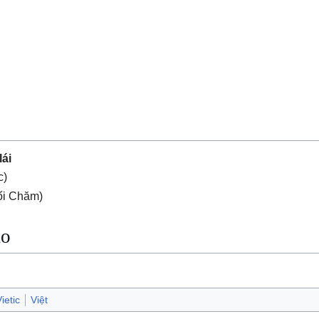
lái
c)
i Chăm)
ảo
ietic
Việt