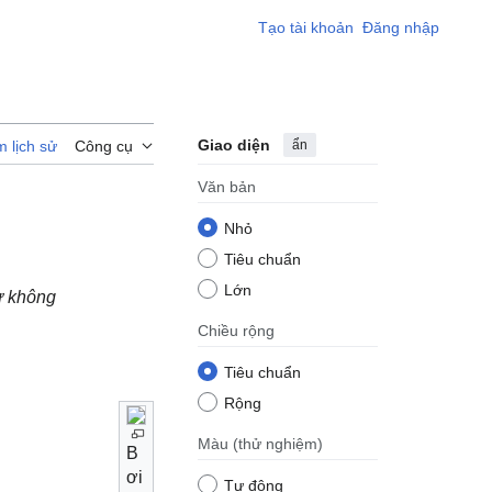
Tạo tài khoản
Đăng nhập
Giao diện
ẩn
 lịch sử
Công cụ
Văn bản
Nhỏ
Tiêu chuẩn
Lớn
 không
Chiều rộng
Tiêu chuẩn
Rộng
Màu
(thử nghiệm)
B
ơi
Tự động