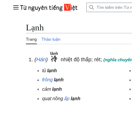
Bước
tới
Trình đơn chính
nội
dung
Lạnh
Trang
Thảo luận
lãnh
冷
(
Hán
)
nhiệt độ thấp; rét;
(nghĩa chuyển
tủ
lạnh
frông
lạnh
cảm
lạnh
quạt nồng
ấp
lạnh