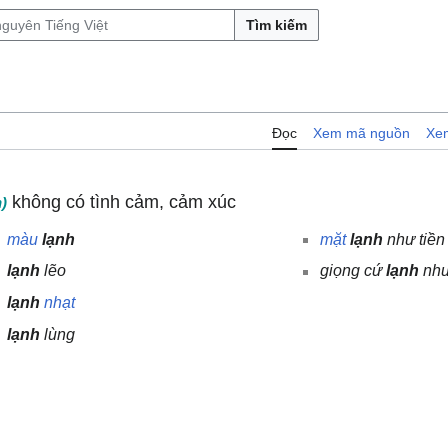
Tìm kiếm
Đọc
Xem mã nguồn
Xem
không có tình cảm, cảm xúc
)
màu
lạnh
mặt
lạnh
như tiền
lạnh
lẽo
giọng cứ
lạnh
như
lạnh
nhạt
lạnh
lùng