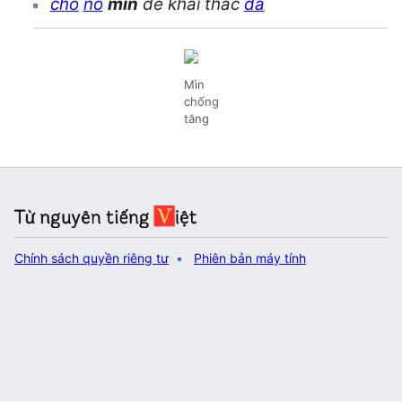
cho
nổ
mìn
để khai thác
đá
Mìn
chống
tăng
Chính sách quyền riêng tư
Phiên bản máy tính