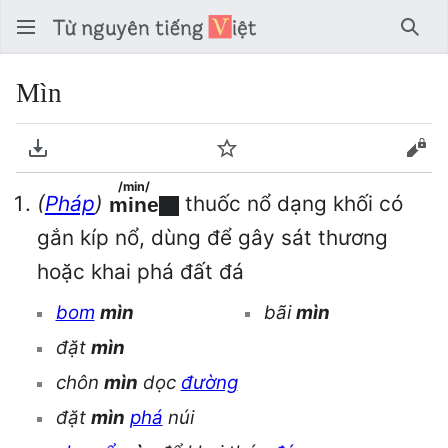
Tìm 
Mìn
Tải về PDF
Theo dõi
Xem
/min/
(
Pháp
)
thuốc nổ dạng khối có
mine
gắn kíp nổ, dùng để gây sát thương
hoặc khai phá đất đá
bom
mìn
bãi
mìn
đặt
mìn
chôn
mìn
dọc
đường
đặt
mìn
phá
núi