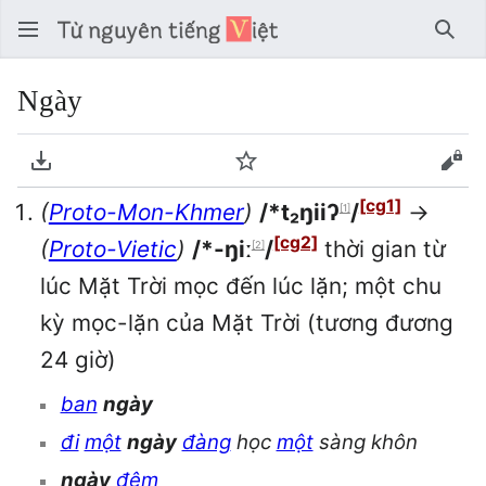
Tìm 
Ngày
Tải về PDF
Theo dõi
Xem
[cg1]
(
Proto-Mon-Khmer
)
/*t₂ŋiiʔ
/
→
[1]
[cg2]
(
Proto-Vietic
)
/*-ŋiː
/
thời gian từ
[2]
lúc Mặt Trời mọc đến lúc lặn; một chu
kỳ mọc-lặn của Mặt Trời (tương đương
24 giờ)
ban
ngày
đi
một
ngày
đàng
học
một
sàng khôn
ngày
đêm