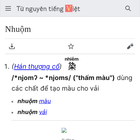
Tìm 
Nhuộm
Tải về PDF
Theo dõi
Xem
nhiễm
染
(
Hán thượng cổ
)
/*njomʔ ~ *njoms/
("thấm màu")
dùng
các chất để tạo màu cho vải
nhuộm
màu
nhuộm
vải
Xưởng