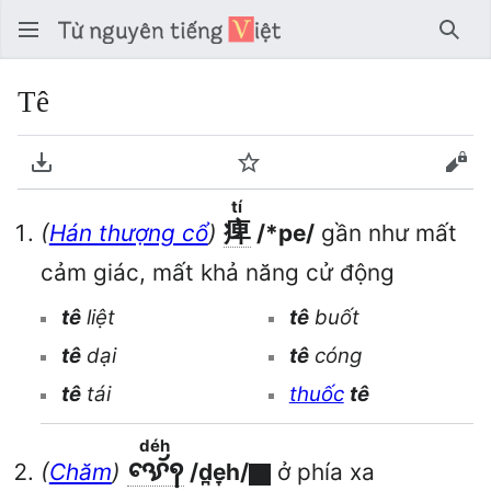
Tìm 
Tê
Tải về PDF
Theo dõi
Xem
tí
痺
(
Hán thượng cổ
)
/*pe/
gần như mất
cảm giác, mất khả năng cử động
tê
liệt
tê
buốt
tê
dại
tê
cóng
tê
tái
thuốc
tê
déh
ꨕꨯꨮꩍ
(
Chăm
)
/d̪e̞h/
ở phía xa