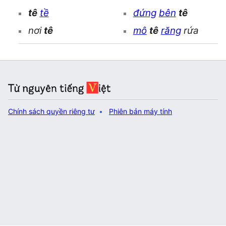
tê
tề
đứng
bên
tê
nơi
tê
mô
tê
răng
rứa
Chính sách quyền riêng tư
Phiên bản máy tính