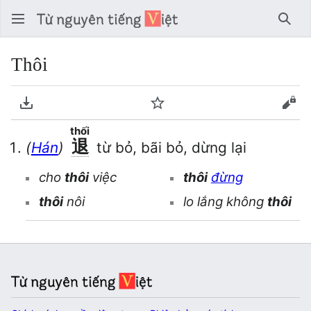
Tìm 
Thôi
Tải về PDF
Theo dõi
Xem
thối
退
(
Hán
)
từ bỏ, bãi bỏ, dừng lại
cho
thôi
việc
thôi
đừng
thôi
nôi
lo lắng không
thôi