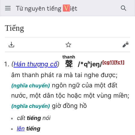
Tìm 
Tiếng
Tải về PDF
Theo dõi
Xem
thanh
聲
[cg1]
[fc1]
(
Hán thượng cổ
)
/*qʰjeŋ/
âm thanh phát ra mà tai nghe được;
ngôn ngữ của một đất
(nghĩa chuyển)
nước, một dân tộc hoặc một vùng miền;
giờ đồng hồ
(nghĩa chuyển)
cất
tiếng
nói
lên
tiếng