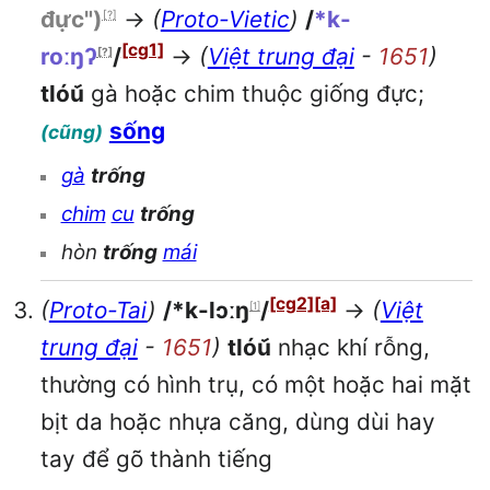
đực")
→
(
Proto-Vietic
)
/
*k-
[?]
[cg1]
roːŋʔ
/
→
(
Việt trung đại
-
1651
)
[?]
tlóu᷃
gà hoặc chim thuộc giống đực;
sống
(cũng)
gà
trống
chim
cu
trống
hòn
trống
mái
[cg2]
[a]
(
Proto-Tai
)
/*k-lɔːŋ
/
→
(
Việt
[1]
trung đại
-
1651
)
tlóu᷃
nhạc khí rỗng,
thường có hình trụ, có một hoặc hai mặt
bịt da hoặc nhựa căng, dùng dùi hay
tay để gõ thành tiếng