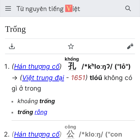
Tìm 
Trống
Tải về PDF
Theo dõi
Xem
khổng
孔
(
Hán thượng cổ
)
/*kʰloːŋʔ/
("lỗ")
→
(
Việt trung đại
-
1651
)
tlóu᷃
không có
gì ở trong
khoảng
trống
trống
rỗng
công
公
(
Hán thượng cổ
)
/*kloːŋ/
("con