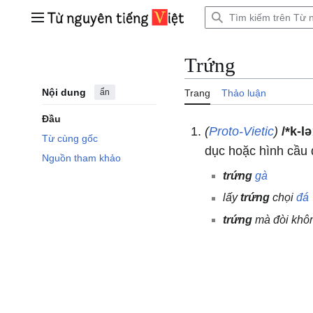
Bước
tới
Trình đơn chính
nội
dung
Trứng
Nội dung
ẩn
Trang
Thảo luận
Đầu
(
Proto-Vietic
)
/*k-l
Từ cùng gốc
dục hoặc hình cầu 
Nguồn tham khảo
trứng
gà
lấy
trứng
chọi
đá
trứng
mà đòi khô