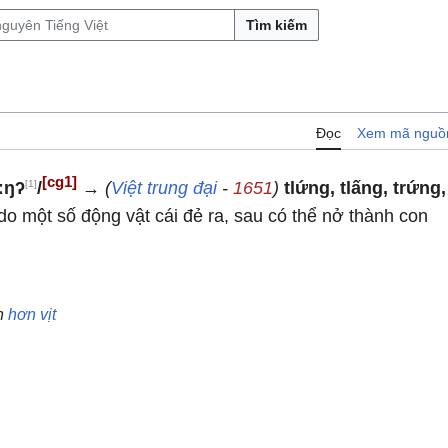
Tìm kiếm
Đọc
Xem mã nguồ
[cg1]
[1]
əːŋʔ
/
→
(
Việt trung đại
-
1651
)
tlứng, tlấng, trứng,
do một số động vật cái đẻ ra, sau có thể nở thành con
n
hơn
vịt