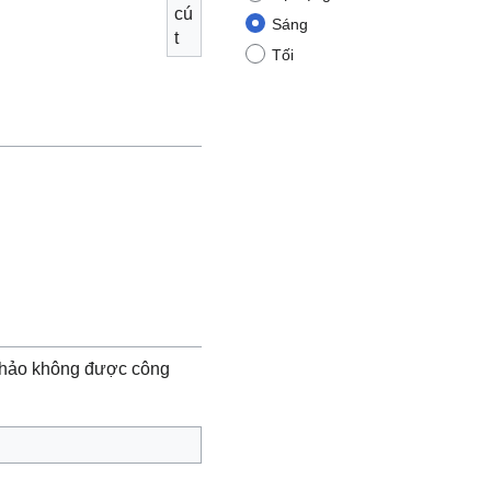
cú
Sáng
t
Tối
thảo không được công