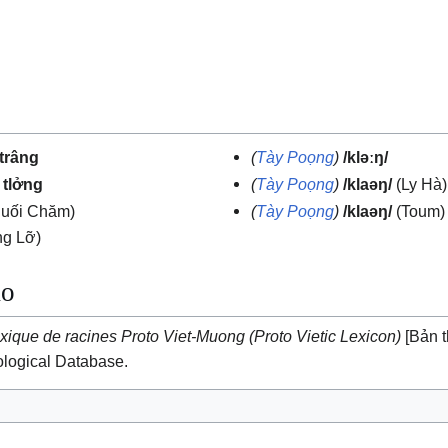
trâng
(
Tày Poọng
)
/kləːŋ/
 tlởng
(
Tày Poọng
)
/klaəŋ/
(Ly Hà)
uối Chăm)
(
Tày Poọng
)
/klaəŋ/
(Toum)
ng Lỡ)
ảo
xique de racines Proto Viet-Muong (Proto Vietic Lexicon)
[Bản 
logical Database.