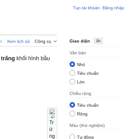
Tạo tài khoản
Đăng nhập
Giao diện
ẩn
n
Xem lịch sử
Công cụ
Văn bản
 trấng
khối hình bầu
Nhỏ
Tiêu chuẩn
Lớn
Chiều rộng
Tiêu chuẩn
Rộng
Tr
Màu
(thử nghiệm)
ứ
ng
Tự động