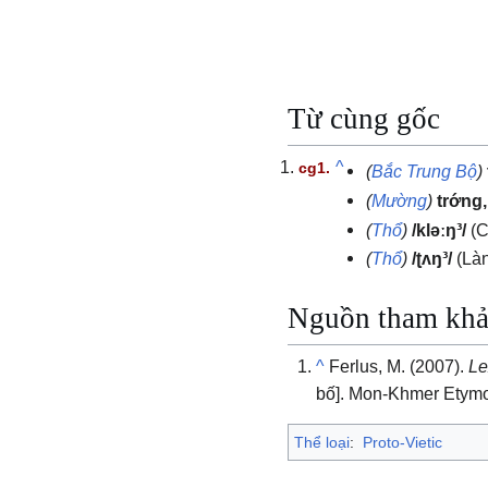
Từ cùng gốc
^
(
Bắc Trung Bộ
)
(
Mường
)
trớng,
(
Thổ
)
/kləːŋ³/
(C
(
Thổ
)
/ʈʌŋ³/
(Là
Nguồn tham kh
^
Ferlus, M. (2007).
Le
bố]. Mon-Khmer Etymo
Thể loại
:
Proto-Vietic