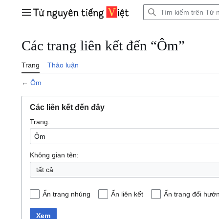
Bước
tới
Trình đơn chính
nội
dung
Các trang liên kết đến “Ôm”
Trang
Thảo luận
←
Ôm
Các liên kết đến đây
Trang:
Không gian tên:
tất cả
Ẩn trang nhúng
Ẩn liên kết
Ẩn trang đổi hướ
Xem