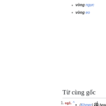
vòng
ngực
vòng
eo
Từ cùng gốc
^
វង់
(
Khmer
)
/vʊ