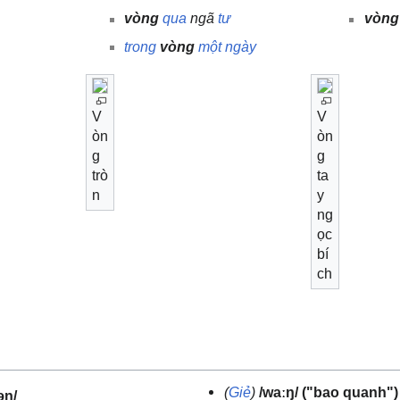
vòng
qua
ngã
tư
vòng
trong
vòng
một
ngày
V
V
òn
òn
g
g
trò
ta
n
y
ng
ọc
bí
ch
(
Giẻ
)
/waːŋ/
("bao quanh")
əŋ/