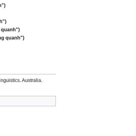
h")
h")
 quanh")
ng quanh")
inguistics. Australia.