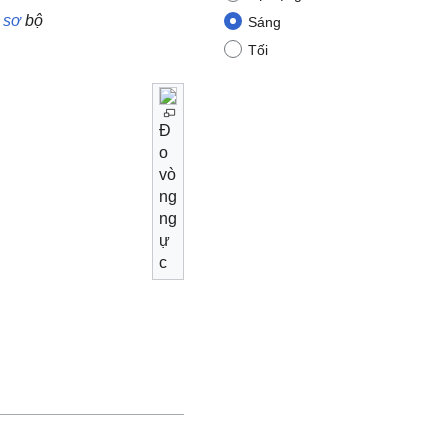
sơ
bộ
Sáng
Tối
Đ
o
vò
ng
ng
ự
c