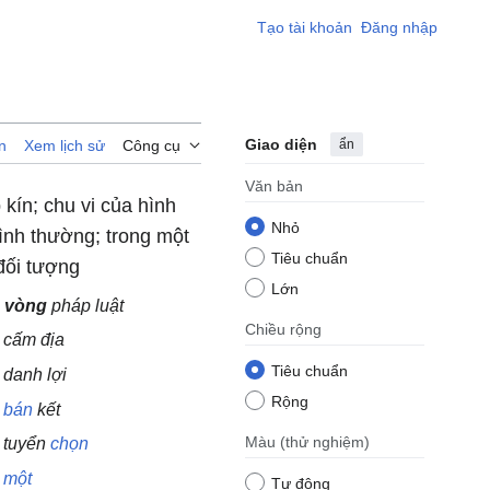
Tạo tài khoản
Đăng nhập
Giao diện
ẩn
n
Xem lịch sử
Công cụ
Văn bản
kín; chu vi của hình
Nhỏ
ình thường; trong một
Tiêu chuẩn
 đối tượng
Lớn
vòng
pháp luật
Chiều rộng
cấm địa
Tiêu chuẩn
danh lợi
Rộng
bán
kết
Màu
(thử nghiệm)
tuyển
chọn
một
Tự động