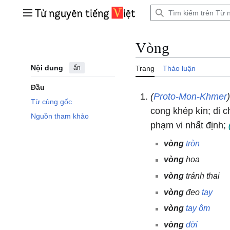
Bước
tới
Trình đơn chính
nội
dung
Vòng
Nội dung
ẩn
Trang
Thảo luận
Đầu
(
Proto-Mon-Khmer
Từ cùng gốc
cong khép kín; di 
Nguồn tham khảo
phạm vi nhất định;
vòng
tròn
vòng
hoa
vòng
tránh thai
vòng
đeo
tay
vòng
tay
ôm
vòng
đời