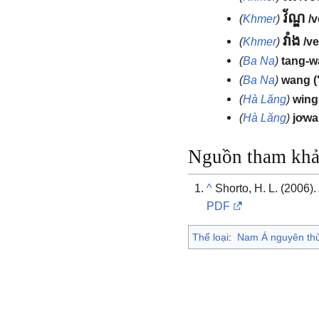
វ័ណ្ឌ
(
Khmer
)
/
វាំង
(
Khmer
)
/v
(
Ba Na
)
tang-
(
Ba Na
)
wang
(
Hà Lăng
)
wing
(
Hà Lăng
)
jơw
Nguồn tham kh
^
Shorto, H. L. (2006)
PDF
Thể loại
:
Nam Á nguyên th