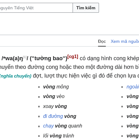
Tìm kiếm
Đọc
Xem mã nguồ
[cg1]
[1]
)
/*wa(a)ŋ
/
("tường bao")
có dạng hình cong khép 
chuyển theo đường cong hoặc theo một đường dài hơn b
đợt, lượt thực hiện việc gì đó để chọn lựa
(nghĩa chuyển)
vòng
mông
ngoài
vòng
vèo
vòng
xoay
vòng
vòng
đi
đường
vòng
vòng
chạy
vòng
quanh
vòng
lối
vòng
tránh
vòng