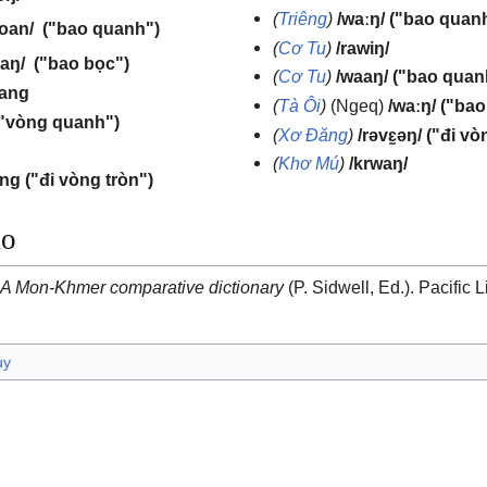
(
Triêng
)
/waːŋ/
("bao quan
("bao quanh")
voan/
(
Cơ Tu
)
/rawiŋ/
("bao bọc")
eaŋ/
(
Cơ Tu
)
/waaŋ/
("bao quan
wang
(
Tà Ôi
)
(Ngeq)
/waːŋ/
("bao
("vòng quanh")
(
Xơ Đăng
)
/rəvɛ̰əŋ/
("đi vò
(
Khơ Mú
)
/krwaŋ/
ang
("đi vòng tròn")
ảo
.
A Mon-Khmer comparative dictionary
(P. Sidwell, Ed.). Pacific L
ủy