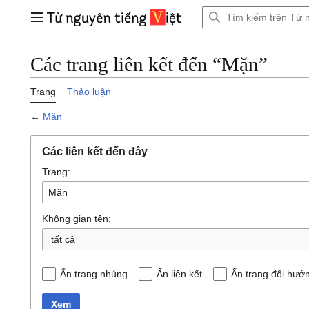
Bước
tới
Trình đơn chính
nội
dung
Các trang liên kết đến “Mặn”
Trang
Thảo luận
←
Mặn
Các liên kết đến đây
Trang:
Không gian tên:
tất cả
Ẩn trang nhúng
Ẩn liên kết
Ẩn trang đổi hướ
Xem