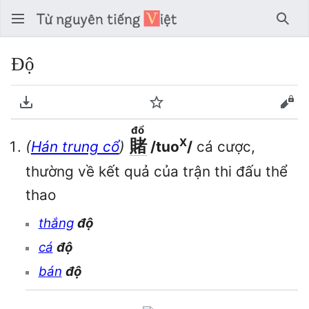
Tìm 
Độ
Tải về PDF
Theo dõi
Xem
đổ
賭
X
(
Hán trung cổ
)
/tuo
/
cá cược,
thường về kết quả của trận thi đấu thể
thao
thắng
độ
cá
độ
bán
độ