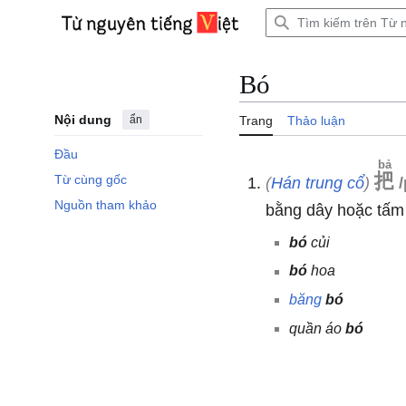
Bước
tới
Trình đơn chính
nội
dung
Bó
Nội dung
ẩn
Trang
Thảo luận
Đầu
bả
把
Từ cùng gốc
(
Hán trung cổ
)
Nguồn tham khảo
bằng dây hoặc tấ
bó
củi
bó
hoa
băng
bó
quần áo
bó