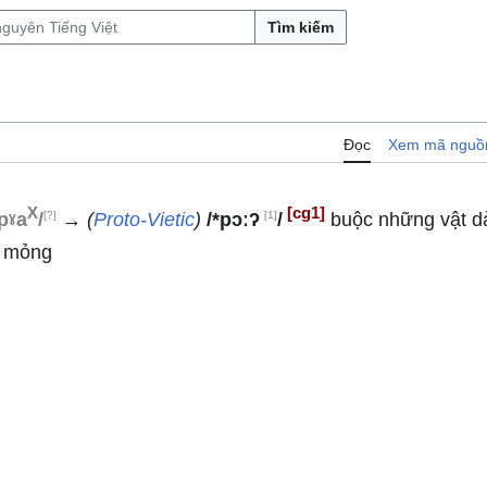
Tìm kiếm
Đọc
Xem mã nguồ
X
[cg1]
[?]
[1]
/pˠa
/
→
(
Proto-Vietic
)
/*pɔːʔ
/
buộc những vật dài
m mỏng