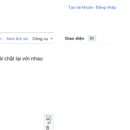
Tạo tài khoản
Đăng nhập
Giao diện
ẩn
n
Xem lịch sử
Công cụ
 chặt lại với nhau
B