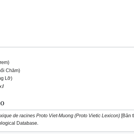
rem)
ối Chăm)
ng Lỡ)
ː/
ảo
xique de racines Proto Viet-Muong (Proto Vietic Lexicon)
[Bản 
logical Database.