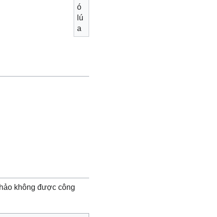
ó
lú
a
thảo không được công