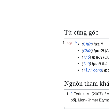
Từ cùng gốc
^
(
Chứt
)
/pɔː³/
(
Chứt
)
/pɑːʔ/
(A
(
Thổ
)
/pæː³/
(Cu
(
Thổ
)
/pɔː³/
(Là
(
Tày Poọng
)
/pɔ
Nguồn tham kh
^
Ferlus, M. (2007).
Le
bố]. Mon-Khmer Etymo