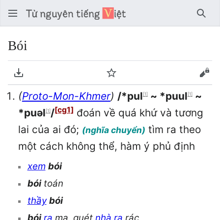
Tìm 
Bói
Tải về PDF
Theo dõi
Xem
(
Proto-Mon-Khmer
)
/*pul
~ *puul
~
[1]
[1]
[cg1]
*puəl
/
đoán về quá khứ và tương
[1]
lai của ai đó;
tìm ra theo
(nghĩa chuyển)
một cách không thể, hàm ý phủ định
xem
bói
bói
toán
thầy
bói
bói
ra
ma, quét
nhà
ra
rác