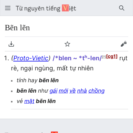
Tìm 
Bẽn lẽn
Tải về PDF
Theo dõi
Xem
[cg1]
(
Proto-Vietic
)
/*blen ~ *tʰ-len/
rụt
[?]
rè, ngại ngùng, mất tự nhiên
tính hay
bẽn lẽn
bẽn lẽn
như
gái
mới
về
nhà
chồng
vẻ
mặt
bẽn lẽn