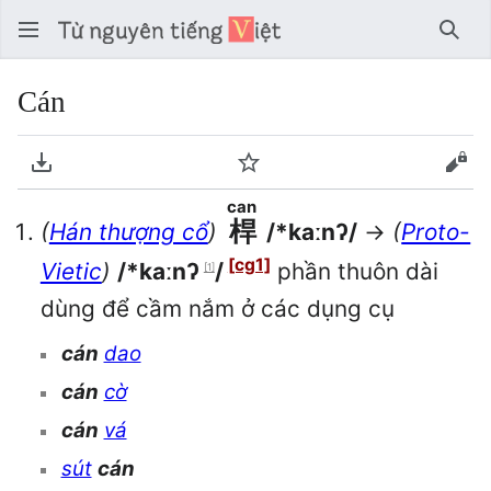
Tìm 
Cán
Tải về PDF
Theo dõi
Xem
can
桿
(
Hán thượng cổ
)
/*kaːnʔ/
→
(
Proto-
[cg1]
Vietic
)
/*kaːnʔ
/
phần thuôn dài
[1]
dùng để cầm nắm ở các dụng cụ
cán
dao
cán
cờ
cán
vá
sút
cán