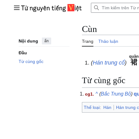
Bước
tới
Trình đơn chính
nội
dung
Cùn
Nội dung
ẩn
Trang
Thảo luận
Đầu
quần
裙
Từ cùng gốc
(
Hán trung cổ
)
Từ cùng gốc
^
(
Bắc Trung Bộ
)
q
Thể loại
:
Hán
Hán trung 