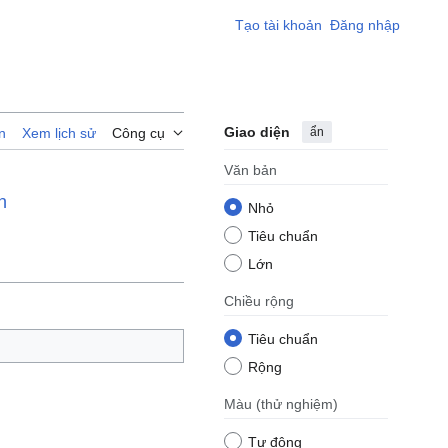
Tạo tài khoản
Đăng nhập
Giao diện
ẩn
n
Xem lịch sử
Công cụ
Văn bản
n
Nhỏ
Tiêu chuẩn
Lớn
Chiều rộng
Tiêu chuẩn
Rộng
Màu
(thử nghiệm)
Tự động