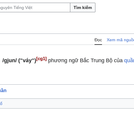
Tìm kiếm
Đọc
Xem mã nguồ
[cg1]
/gjun/
("váy")
phương ngữ Bắc Trung Bộ của
quầ
uần
cổ