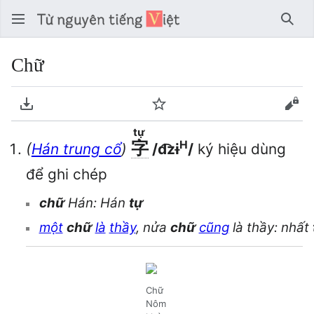
Tìm 
Chữ
Tải về PDF
Theo dõi
Xem
tự
字
H
(
Hán trung cổ
)
/d͡zɨ
/
ký hiệu dùng
để ghi chép
chữ
Hán: Hán
tự
một
chữ
là
thầy
, nửa
chữ
cũng
là thầy: nhất
Chữ
Nôm