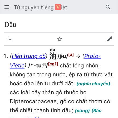
Tìm 
Dầu
Tải về PDF
Theo dõi
Xem
du
油
[a]
(
Hán trung cổ
)
/jɨu/
→
(
Proto-
[cg1]
Vietic
)
/*-tuː
/
chất lỏng nhờn,
[1]
không tan trong nước, ép ra từ thực vật
hoặc đào lên từ dưới đất;
(nghĩa chuyển)
các loài cây thân gỗ thuộc họ
Dipterocarpaceae, gỗ có chất thơm có
thể chiết thành tinh dầu;
(cũng)
(Bắc