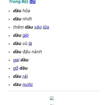
dù
Trung Bộ)
dầu
hỏa
dầu
nhớt
thêm
dầu
vào
lửa
dầu
gió
dầu
cù
là
dầu
đậu nành
gai
dầu
gỗ
dầu
dầu
rái
dầu
nước