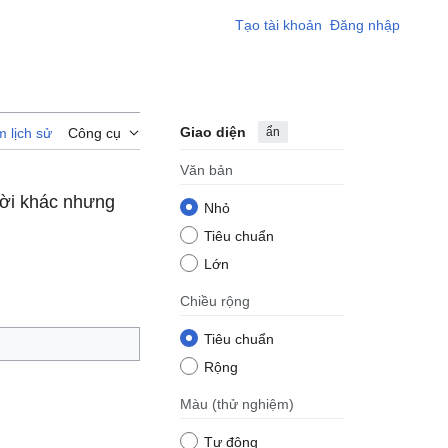
Tạo tài khoản
Đăng nhập
Giao diện
ẩn
 lịch sử
Công cụ
Văn bản
ười khác nhưng
Nhỏ
Tiêu chuẩn
Lớn
Chiều rộng
Tiêu chuẩn
Rộng
Màu
(thử nghiệm)
Tự động