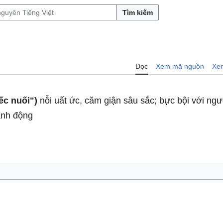
Tìm kiếm
Đọc
Xem mã nguồn
Xem
ếc nuối")
nỗi uất ức, căm giận sâu sắc; bực bội với ng
ành động