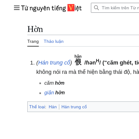
Bước
tới
Trình đơn chính
nội
dung
Hờn
Trang
Thảo luận
hận
H
恨
(
Hán trung cổ
)
/ɦən
/
("căm ghét, ti
không nói ra mà thể hiện bằng thái độ, h
căm
hờn
giận
hờn
Thể loại
:
Hán
Hán trung cổ