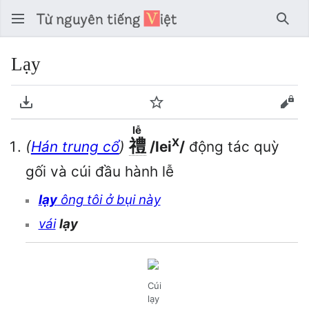
Tìm 
Lạy
Tải về PDF
Theo dõi
Xem
lễ
禮
X
(
Hán trung cổ
)
/lei
/
động tác quỳ
gối và cúi đầu hành lễ
lạy
ông tôi ở bụi này
vái
lạy
Cúi
lạy