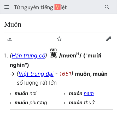
Tìm 
Muôn
Tải về PDF
Theo dõi
Xem
vạn
萬
H
(
Hán trung cổ
)
/mʉɐn
/
("mười
nghìn")
→
(
Việt trung đại
-
1651
)
muôn, muân
số lượng rất lớn
muôn
nơi
muôn
năm
muôn
phương
muôn
thuở