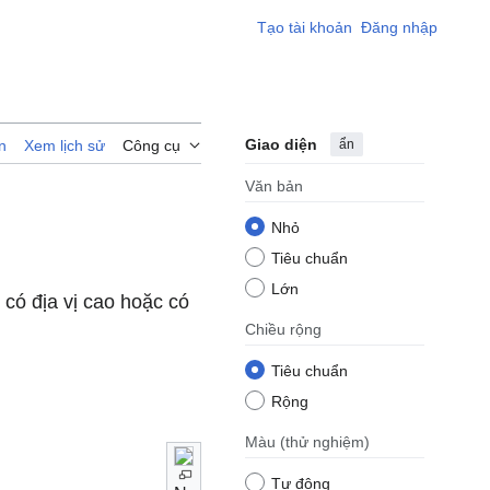
Tạo tài khoản
Đăng nhập
Giao diện
ẩn
n
Xem lịch sử
Công cụ
Văn bản
Nhỏ
Tiêu chuẩn
Lớn
 có địa vị cao hoặc có
Chiều rộng
Tiêu chuẩn
Rộng
Màu
(thử nghiệm)
Tự động