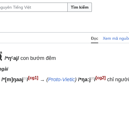
Tìm kiếm
Đọc
Xem mã nguồ
a
蛾
/*ŋˤaj/
con bướm đêm
ngài
[cg1]
[cg2]
[1]
[2]
)
/*[m]ŋaaj
/
→
(
Proto-Vietic
)
/*ŋaːj
/
chỉ người