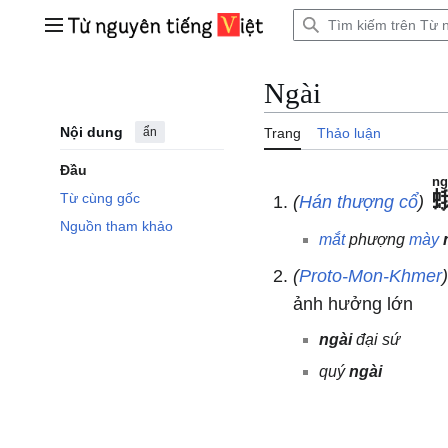
Bước
tới
Trình đơn chính
nội
dung
Ngài
Nội dung
ẩn
Trang
Thảo luận
Đầu
ng
Từ cùng gốc
(
Hán thượng cổ
)
Nguồn tham khảo
mắt
phượng
mày
(
Proto-Mon-Khmer
ảnh hưởng lớn
ngài
đại sứ
quý
ngài