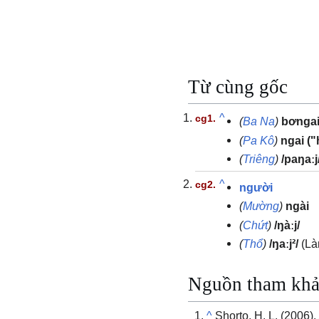
Từ cùng gốc
^
(
Ba Na
)
bơnga
(
Pa Kô
)
ngai
("
(
Triêng
)
/paŋaːj
^
người
(
Mường
)
ngài
(
Chứt
)
/ŋàːj/
(
Thổ
)
/ŋaːj²/
(Là
Nguồn tham kh
^
Shorto, H. L. (2006)