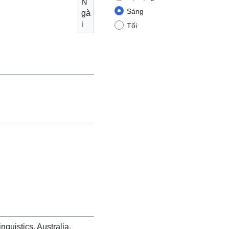
N
Sáng
gà
i
Tối
inguistics. Australia.