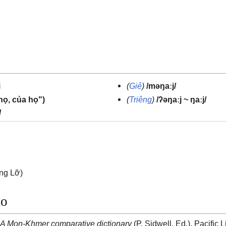
i
(
Giẻ
)
/məŋaːj/
họ, của họ")
(
Triêng
)
/ʔəŋaːj ~ ŋaːj/
/
ng Lỡ)
ảo
.
A Mon-Khmer comparative dictionary
(P. Sidwell, Ed.). Pacific L