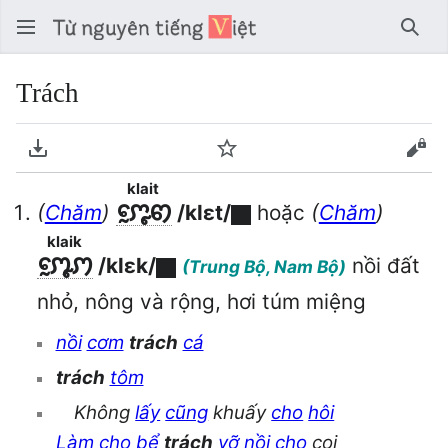
Tìm 
Trách
Tải về PDF
Theo dõi
Xem
klait
ꨆꨵꨰꩅ
(
Chăm
)
/klɛt/
hoặc
(
Chăm
)
klaik
ꩀꨵꨰꩀ
/klɛk/
nồi đất
(Trung Bộ, Nam Bộ)
nhỏ, nông và rộng, hơi túm miệng
nồi
cơm
trách
cá
trách
tôm
Không
lấy
cũng
khuấy
cho
hôi
Làm
cho
bể
trách
vỡ
nồi
cho
coi