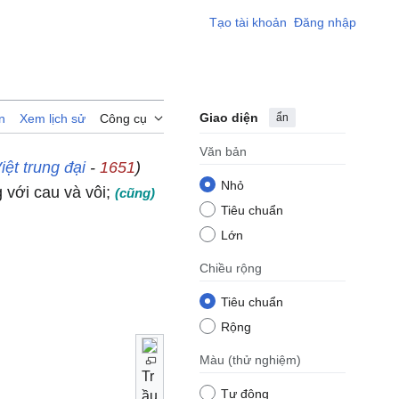
Tạo tài khoản
Đăng nhập
Giao diện
ẩn
n
Xem lịch sử
Công cụ
Văn bản
iệt trung đại
-
1651
)
Nhỏ
g với cau và vôi;
(cũng)
Tiêu chuẩn
Lớn
Chiều rộng
Tiêu chuẩn
Rộng
Màu
(thử nghiệm)
Tr
Tự động
ầu