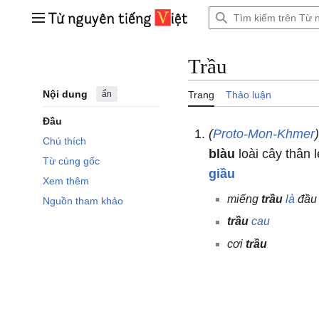
Bước
tới
Trình đơn chính
nội
dung
Trầu
Nội dung
ẩn
Trang
Thảo luận
Đầu
(
Proto-Mon-Khmer
Chú thích
blàu
loài cây thân 
Từ cùng gốc
giầu
Xem thêm
miếng
trầu
là
đầ
Nguồn tham khảo
trầu
cau
cơi
trầu