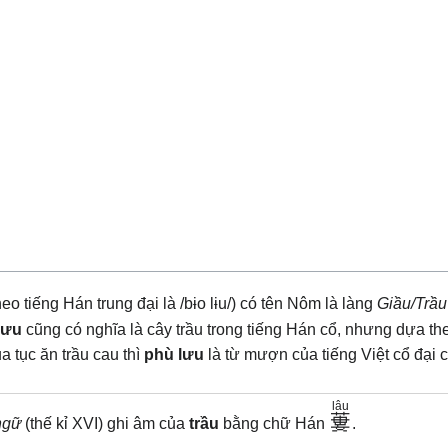
heo tiếng Hán trung đại là
/bɨo lɨu/
) có tên Nôm là làng
Giầu/Trầu
lưu
cũng có nghĩa là cây trầu trong tiếng Hán cổ, nhưng dựa th
ủa tục ăn trầu cau thì
phù lưu
là từ mượn của tiếng Việt cổ đại 
lâu
蔞
ngữ
(thế kỉ XVI) ghi âm của
trầu
bằng chữ Hán
.