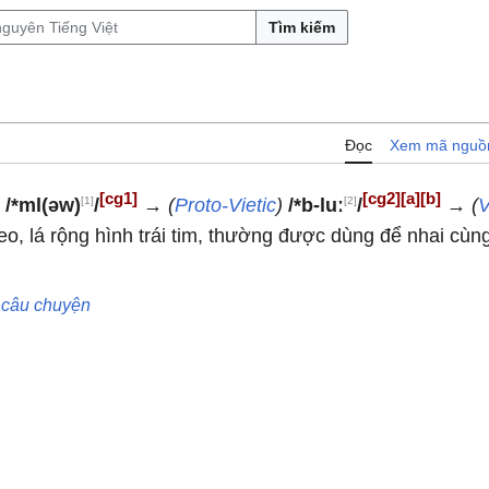
Tìm kiếm
Đọc
Xem mã nguồ
[cg1]
[cg2]
[a]
[b]
[1]
[2]
)
/*ml(əw)
/
→
(
Proto-Vietic
)
/*b-luː
/
→
(
V
leo, lá rộng hình trái tim, thường được dùng để nhai cùn
u
câu
chuyện