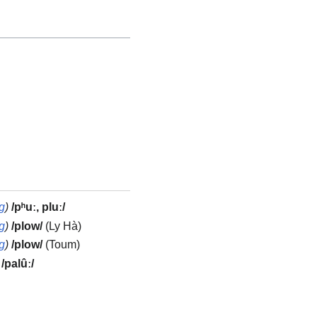
g
)
/pʰuː, pluː/
g
)
/plow/
(Ly Hà)
g
)
/plow/
(Toum)
/palûː/