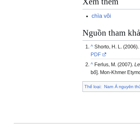
Xem thêm
chìa vôi
Nguồn tham kh
^
Shorto, H. L. (2006)
PDF
^
Ferlus, M. (2007).
Le
bố]. Mon-Khmer Etymo
Thể loại
:
Nam Á nguyên th