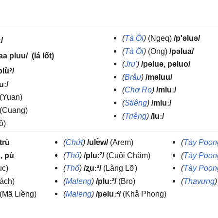
(
Tà Ôi
)
(Ngeq)
/p'əluə/
/
(
Tà Ôi
)
(Ong)
/pəlua/
(lá lốt)
aa pluu/
(
Jru'
)
/pəluə, pəluo/
plùˀ/
(
Brâu
)
/məluu/
uː/
(
Chơ Ro
)
/mluː/
(Yuan)
(
Stiêng
)
/mluː/
(Cuang)
(
Triêng
)
/luː/
ô)
trù
(
Chứt
)
/ulɐ̀w/
(Arem)
(
Tày Poọn
ù, pù
(
Thổ
)
/pluː²/
(Cuối Chăm)
(
Tày Poọn
c)
(
Thổ
)
/ʐuː²/
(Làng Lỡ)
(
Tày Poọn
ách)
(
Maleng
)
/pluː²/
(Bro)
(
Thavưng
)
(Mã Liềng)
(
Maleng
)
/pəluː²/
(Khả Phong)