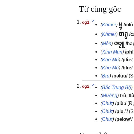
Từ cùng gốc
^
ម្លូ
(
Khmer
)
/mlùː
ចាព្លូ
(
Khmer
)
/c
ဇဗၠူ
(
Môn
)
/hə
(
Xinh Mun
)
/phl
(
Khơ Mú
)
/plùː/
(
Khơ Mú
)
/bluː/
(
Bru
)
/pəlṳu/
(S
^
(
Bắc Trung Bộ
)
(
Mường
)
trù, tl
(
Chứt
)
/plùː/
(Rụ
(
Chứt
)
/pluː²/
(S
(
Chứt
)
/pəlow²/