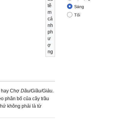
tê
Sáng
m
Tối
cá
nh
ph
ư
ợ
ng
hay Chợ
Dầu/Giầu/Giàu
.
eo phân bố của cây trầu
chứ không phải là từ