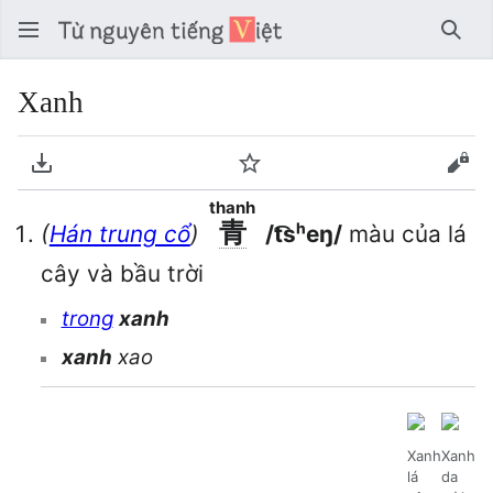
Tìm 
Xanh
Tải về PDF
Theo dõi
Xem
thanh
青
(
Hán trung cổ
)
/t͡sʰeŋ/
màu của lá
cây và bầu trời
trong
xanh
xanh
xao
Xanh
Xanh
lá
da