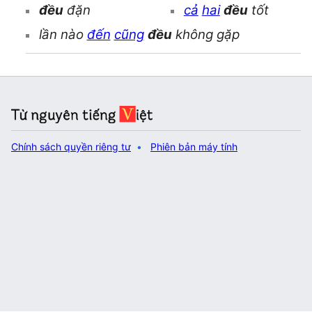
đều
đặn
cả
hai
đều
tốt
lần nào
đến
cũng
đều
không gặp
Chính sách quyền riêng tư
Phiên bản máy tính