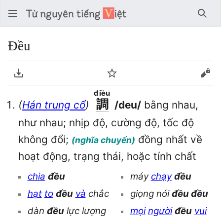
Tìm 
Đều
Tải về PDF
Theo dõi
Xem
điều
調
(
Hán trung cổ
)
/deu/
bằng nhau,
như nhau; nhịp độ, cường độ, tốc độ
không đổi;
đồng nhất về
(nghĩa chuyển)
hoạt động, trạng thái, hoặc tính chất
chia
đều
máy
chạy
đều
hạt
to
đều
và
chắc
giọng nói
đều đều
dàn
đều
lực lượng
mọi
người
đều
vui