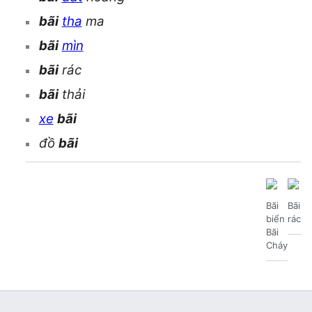
bãi
tha
ma
bãi
mìn
bãi
rác
bãi
thải
xe
bãi
đồ
bãi
Bãi
Bãi
biển
rác
Bãi
Cháy