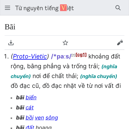
Tìm 
Bãi
Tải về PDF
Theo dõi
Xem
[cg1]
(
Proto-Vietic
)
/*paːs/
khoảng đất
[?]
rộng, bằng phẳng và trống trải;
(nghĩa
nơi để chất thải;
chuyển)
(nghĩa chuyển)
đồ đạc cũ, đồ đạc nhặt về từ nơi vất đi
bãi
biển
bãi
cát
bãi
bồi
ven
sông
bãi
đất
hoang