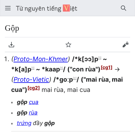
Tìm 
Gộp
Tải về PDF
Theo dõi
Xem
(
Proto-Mon-Khmer
)
/*k[ɔɔ]p
~
[1]
[cg1]
*k[a]p
~ *kaap
/
("con rùa")
→
[1]
[1]
(
Proto-Vietic
)
/*goːp
/
("mai rùa, mai
[2]
[cg2]
cua")
mai rùa, mai cua
gộp
cua
gộp
rùa
trứng
đầy
gộp