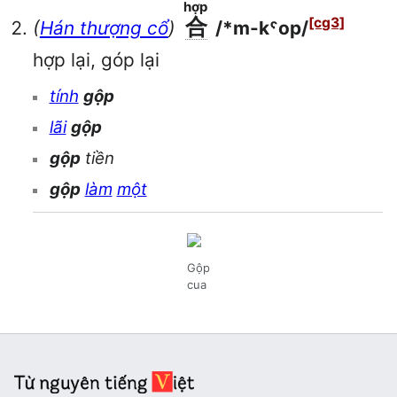
hợp
合
[cg3]
(
Hán thượng cổ
)
/*m-kˤop/
hợp lại, góp lại
tính
gộp
lãi
gộp
gộp
tiền
gộp
làm
một
Gộp
cua