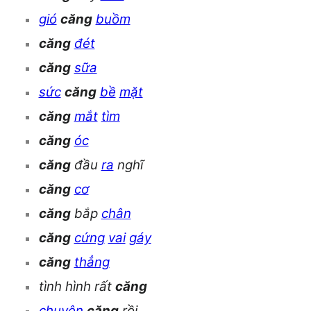
gió
căng
buồm
căng
đét
căng
sữa
sức
căng
bề
mặt
căng
mắt
tìm
căng
óc
căng
đầu
ra
nghĩ
căng
cơ
căng
bắp
chân
căng
cứng
vai
gáy
căng
thẳng
tình hình rất
căng
chuyện
căng
rồi