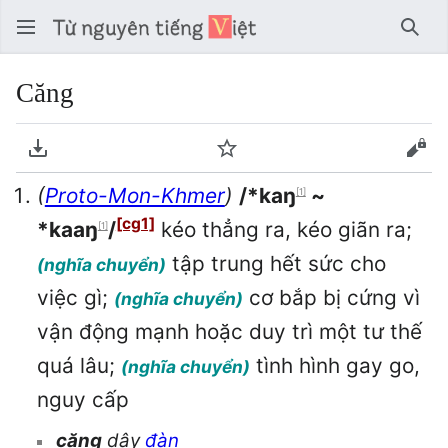
Tìm 
Căng
Tải về PDF
Theo dõi
Xem
(
Proto-Mon-Khmer
)
/*kaŋ
~
[1]
[cg1]
*kaaŋ
/
kéo thẳng ra, kéo giãn ra;
[1]
tập trung hết sức cho
(nghĩa chuyển)
việc gì;
cơ bắp bị cứng vì
(nghĩa chuyển)
vận động mạnh hoặc duy trì một tư thế
quá lâu;
tình hình gay go,
(nghĩa chuyển)
nguy cấp
căng
dây
đàn