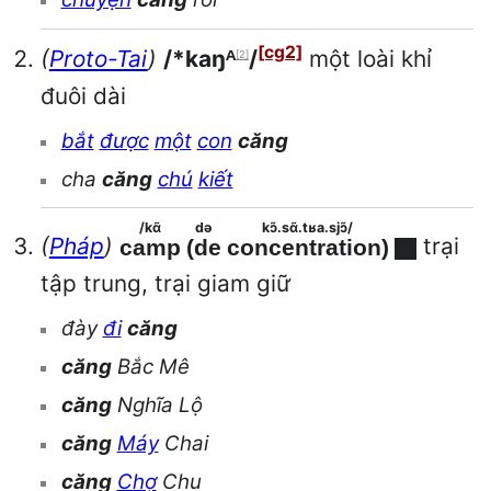
[cg2]
(
Proto-Tai
)
/*kaŋᴬ
/
một loài khỉ
[2]
đuôi dài
bắt
được
một
con
căng
cha
căng
chú
kiết
/kɑ̃
də
kɔ̃.sɑ̃.tʁa.sjɔ̃/
(
Pháp
)
trại
camp
(de
concentration)
tập trung, trại giam giữ
đày
đi
căng
căng
Bắc Mê
căng
Nghĩa Lộ
căng
Máy
Chai
căng
Chợ
Chu