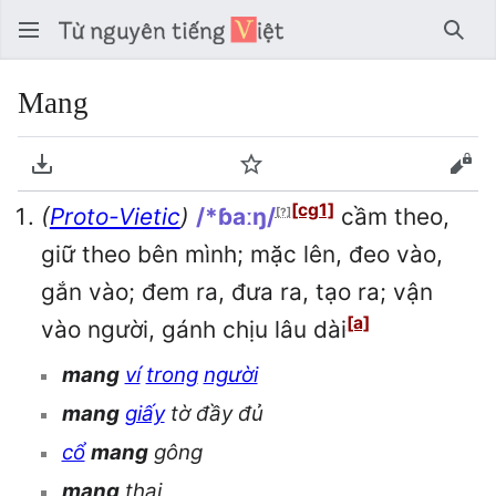
Tìm 
Mang
Tải về PDF
Theo dõi
Xem
[cg1]
(
Proto-Vietic
)
/*ɓaːŋ/
cầm theo,
[?]
giữ theo bên mình; mặc lên, đeo vào,
gắn vào; đem ra, đưa ra, tạo ra; vận
[a]
vào người, gánh chịu lâu dài
mang
ví
trong
người
mang
giấy
tờ đầy đủ
cổ
mang
gông
mang
thai