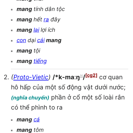
mang
tính dân tộc
mang
hết
ra
đây
mang
lại
lợi ích
con
dại
cái
mang
mang
tội
mang
tiếng
[cg2]
(
Proto-Vietic
)
/*k-maːŋ
/
cơ quan
[1]
hô hấp của một số động vật dưới nước;
phần ở cổ một số loài rắn
(nghĩa chuyển)
có thể phình to ra
mang
cá
mang
tôm