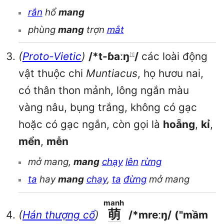
rắn
hổ
mang
phùng
mang
trợn
mắt
(
Proto-Vietic
)
/*t-ɓaːŋ
/
các loài động
[1]
vật thuộc chi
Muntiacus
, họ hươu nai,
có thân thon mảnh, lông ngắn màu
vàng nâu, bụng trắng, không có gạc
hoặc có gạc ngắn, còn gọi là
hoẵng
,
kỉ
,
mển
,
mễn
mở mang,
mang
chạy
lên
rừng
ta
hay
mang
chạy
,
ta
đừng
mở mang
manh
萌
(
Hán thượng cổ
)
/*mreːŋ/
("mầm