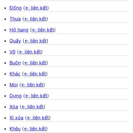
Đống
(
← liên kết
)
Thưa
(
← liên kết
)
Hở hang
(
← liên kết
)
Quấy
(
← liên kết
)
Vỡ
(
← liên kết
)
Buôn
(
← liên kết
)
Khác
(
← liên kết
)
Moi
(
← liên kết
)
Dựng
(
← liên kết
)
Xóa
(
← liên kết
)
Xí xóa
(
← liên kết
)
Khêu
(
← liên kết
)