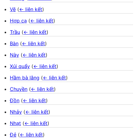
Vẽ
(
← liên kết
)
Hợp cạ
(
← liên kết
)
Trầu
(
← liên kết
)
Bàn
(
← liên kết
)
Này
(
← liên kết
)
Xúi quẩy
(
← liên kết
)
Hầm bà lằng
(
← liên kết
)
Chuyền
(
← liên kết
)
Đồn
(
← liên kết
)
Nhảy
(
← liên kết
)
Nhạt
(
← liên kết
)
Đẻ
(
← liên kết
)