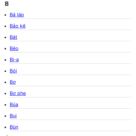
B
Bá láp
Bảo kê
Bát
Béo
Bi-a
Bói
Bơ
Bơ phe
Búa
Bụi
Bùn