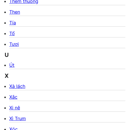
Thèm thuồng
Then
Tía
Tổ
Tươi
U
Út
X
Xà lách
Xắc
Xi nê
Xì Trum
Xóc