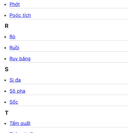
Phớt
Poóc tích
R
Rò
Ruồi
Ruy băng
S
Si đa
Sô pha
Sốc
T
Tẩm quất