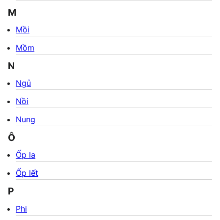
M
Mồi
Mồm
N
Ngủ
Nồi
Nung
Ô
Ốp la
Ốp lết
P
Phi