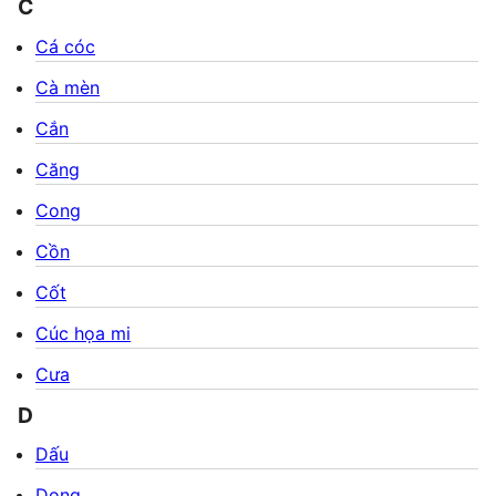
C
Cá cóc
Cà mèn
Cắn
Căng
Cong
Cồn
Cốt
Cúc họa mi
Cưa
D
Dấu
Dong