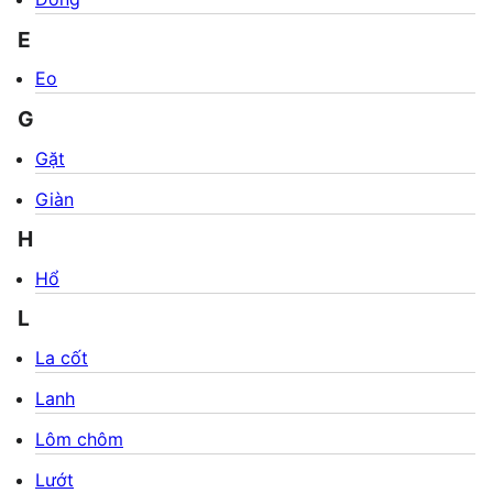
E
Eo
G
Gặt
Giàn
H
Hổ
L
La cốt
Lanh
Lôm chôm
Lướt